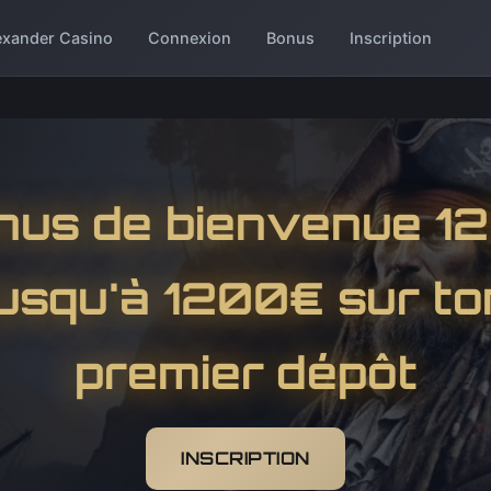
exander Casino
Connexion
Bonus
Inscription
nus de bienvenue 1
jusqu'à 1200€ sur to
premier dépôt
INSCRIPTION