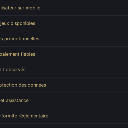
lisateur sur mobile
jeux disponibles
es promotionnelles
paiement fiables
ait observés
rotection des données
 et assistance
nformité réglementaire