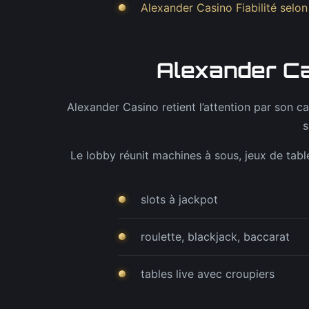
Alexander Casino Fiabilité selon
Alexander Cas
Alexander Casino retient l’attention par son c
s
Le lobby réunit machines à sous, jeux de table 
slots à jackpot
roulette, blackjack, baccarat
tables live avec croupiers