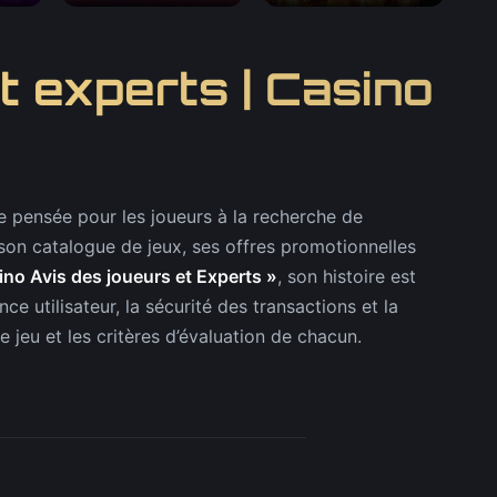
t experts | Casino
e pensée pour les joueurs à la recherche de
 à son catalogue de jeux, ses offres promotionnelles
no Avis des joueurs et Experts »
, son histoire est
 utilisateur, la sécurité des transactions et la
e jeu et les critères d’évaluation de chacun.