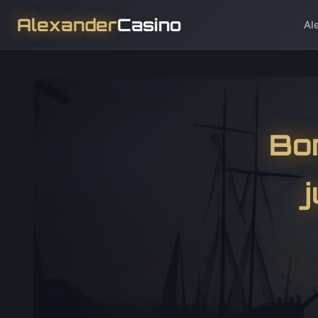
Alexander
Casino
Al
Bo