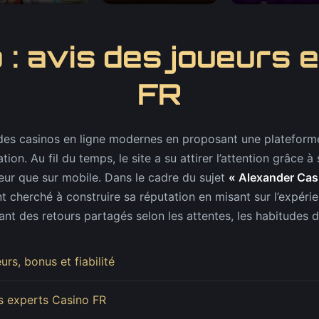
: avis des joueurs e
FR
n des casinos en ligne modernes en proposant une plateform
sation. Au fil du temps, le site a su attirer l’attention grâce
teur que sur mobile. Dans le cadre du sujet
« Alexander Casi
herché à construire sa réputation en misant sur l’expérience
tant des retours partagés selon les attentes, les habitudes d
rs, bonus et fiabilité
s experts Casino FR