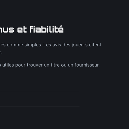
s et fiabilité
ncés comme simples. Les avis des joueurs citent
s.
 utiles pour trouver un titre ou un fournisseur.