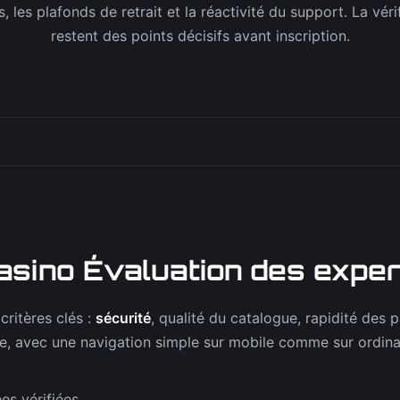
 les plafonds de retrait et la réactivité du support. La v
restent des points décisifs avant inscription.
asino Évaluation des exper
ritères clés :
sécurité
, qualité du catalogue, rapidité des 
de, avec une navigation simple sur mobile comme sur ordina
es vérifiées